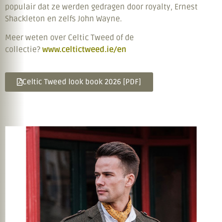
populair dat ze werden gedragen door royalty, Ernest
Shackleton en zelfs John Wayne.
Meer weten over Celtic Tweed of de
collectie?
www.celtictweed.ie/en
Celtic Tweed look book 2026 [PDF]