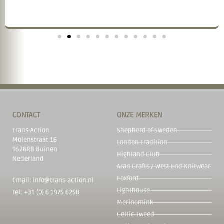
CONTACT
ONZE MERKEN
Trans-Action
Shepherd of Sweden
Molenstraat 16
London Tradition
9528RB Buinen
Highland Club
Nederland
Aran Crafts / West End Knitwear
Foxford
Email: info@trans-action.nl
Lighthouse
Tel: +31 (0) 6 1975 6258
Merinomink
Celtic Tweed